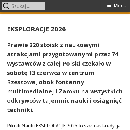
Szukaj:
Menu
Menu
główne
Przeskocz
Piknik Nauki EKSPLORACJE
Atrakcyjne pokazy, intrygujące warsztaty, interaktywne eksponaty.
do
EKSPLORACJE 2026
treści
Prawie 220 stoisk z naukowymi
atrakcjami przygotowanymi przez 74
wystawców z całej Polski czekało w
sobotę 13 czerwca w centrum
Rzeszowa, obok fontanny
multimedialnej i Zamku na wszystkich
odkrywców tajemnic nauki i osiągnięć
techniki.
Piknik Nauki EKSPLORACJE 2026 to szesnasta edycja